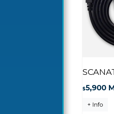
SCANA
5,900
M
$
+ Info