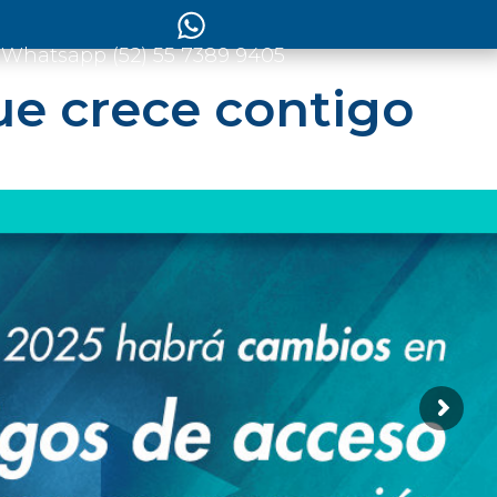
 Whatsapp (52) 55 7389 9405
ue crece contigo