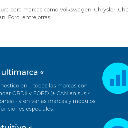
ura para marcas como Volkswagen, Chrysler, Chev
, Ford, entre otras.
ultimarca «
nóstico en: - todas las marcas con
ndar OBDII y EOBD (+ CAN en sus 4
iones) - y en varias marcas y módulos
funciones especiales.
ntuitivo «