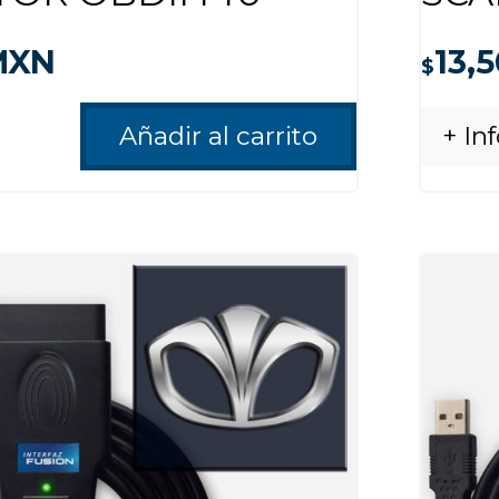
XN
13,
$
Añadir al carrito
+ In