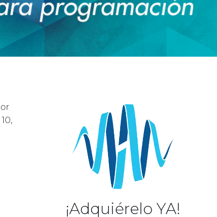
or
10,
¡Adquiérelo YA!