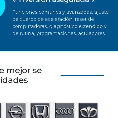
Funciones comunes y avanzadas, ajuste
de cuerpo de aceleración, reset de
computadoras, diagnóstico extendido y
de rutina, programaciones, actuadores.
ue mejor se
sidades