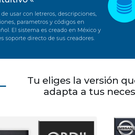
l de usar con letreros, descripciones,
iones, parametros y códigos en
ñol. El sistema es creado en México y
es soporte directo de sus creadores.
Tu eliges la versión q
adapta a tus nece