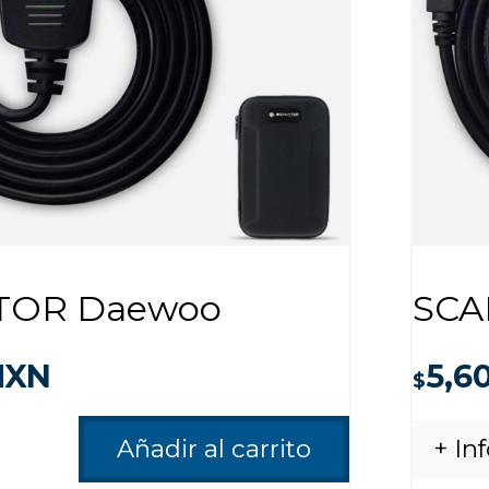
TOR Daewoo
SCA
XN
5,6
$
Añadir al carrito
+ In