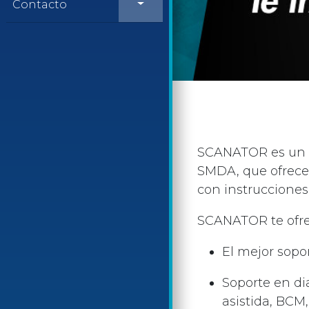
Contacto
SCANATOR es un s
SMDA, que ofrece 
con instrucciones
SCANATOR te ofre
El mejor sopo
Soporte en di
asistida, BCM