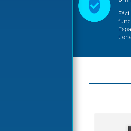
Fáci
func
Espa
tien