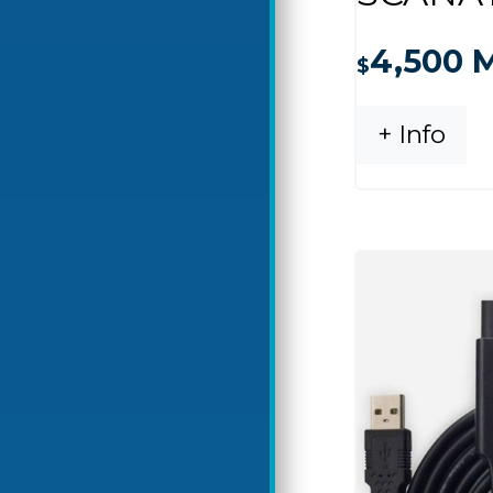
4,500
M
$
+ Info