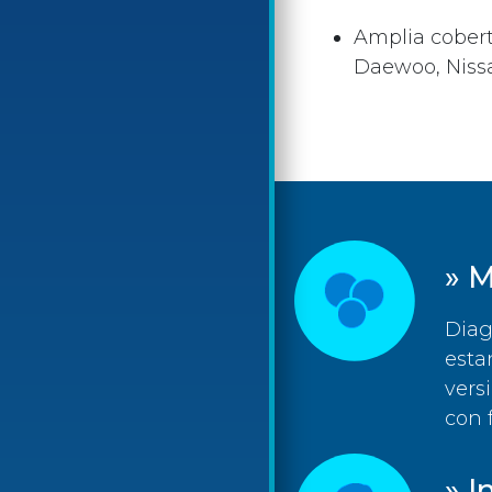
Amplia cobert
Daewoo, Nissan
» M
Diag
esta
vers
con 
» I