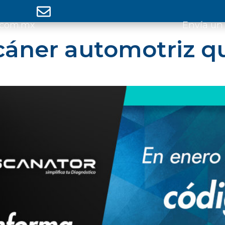
.com.mx
Envía un
cáner automotriz q