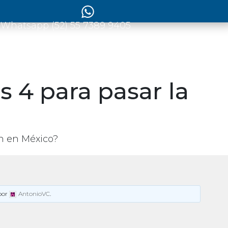
 Whatsapp (52) 55 7389 9405
s 4 para pasar la
ón en México?
por
AntonioVC
.