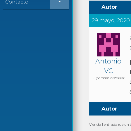
Contacto
Autor
29 mayo, 2020 a
Antonio
VC
Superadministrador
Autor
Viendo 1 entrada (de un t