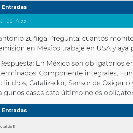
Entradas
 las 14:33
antonio zuñiga Pregunta: cuantos monitor
emisión en México trabaje en USA y aya 
Respuesta: En México son obligatorios e
terminados: Componente integrales, Fu
cilindros, Catalizador, Sensor de Oxigeno
algunos casos este último no es obligato
Entradas
otal de 1)