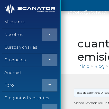
Saltar al contenido
soporte@scanator
Mi cuenta
Nosotros
cuant
Cursos y charlas
emisi
Productos
Inicio
>
Blog
> 
Android
Foro
Este debate tiene 0 res
Preguntas frecuentes
Viendo 1 entrada (de un t