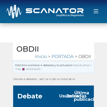
Saltar al contenido
OBDII
Inicio
>
PORTADA
> OBDII
Este foro contiene 4 debates y lo actualizó
hace 6 años, 1
mes
AntonioVC
.
Viendo 4 debates - del 1 al 4 (de un total de 4)
Última
Debate
Usuarios
Entradas
publicación