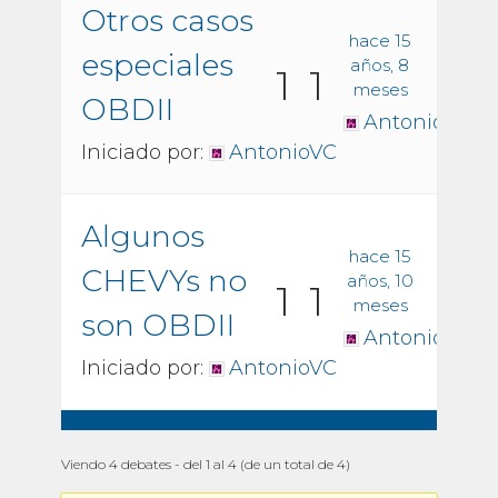
Otros casos
hace 15
especiales
años, 8
1
1
meses
OBDII
AntonioVC
Iniciado por:
AntonioVC
Algunos
hace 15
CHEVYs no
años, 10
1
1
meses
son OBDII
AntonioVC
Iniciado por:
AntonioVC
Viendo 4 debates - del 1 al 4 (de un total de 4)