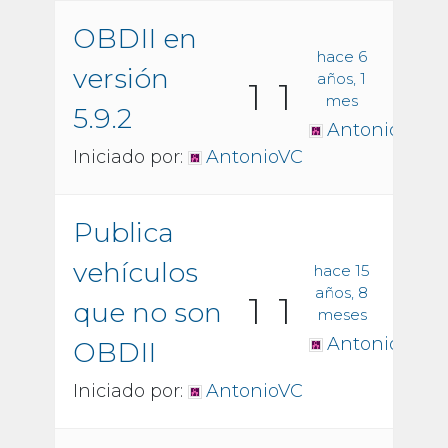
OBDII en
hace 6
versión
años, 1
1
1
mes
5.9.2
AntonioVC
Iniciado por:
AntonioVC
Publica
vehículos
hace 15
años, 8
1
1
que no son
meses
AntonioVC
OBDII
Iniciado por:
AntonioVC