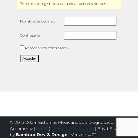
Debes estar registrado para crear debates nuevos.
Nombre de usuario:
Contraseña:
Recordar mi contraseña
Acceder
© 2013-2024. Sistemas Mexicanos de Diagnóstico
Automotriz (
SMDA
) |
Aviso de Privacidad
| Bdyd-Scanator
by
Bamboo Dev & Design
- Version: 4.2.1