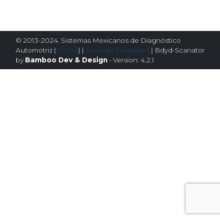
© 2013-2024. Sistemas Mexicanos de Diagnóstico
Automotriz (
SMDA
) |
Aviso de Privacidad
| Bdyd-Scanator
by
Bamboo Dev & Design
- Version: 4.2.1