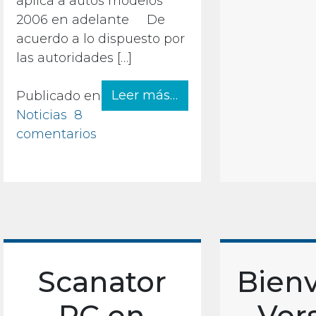
aplica a autos modelos
2006 en adelante De
acuerdo a lo dispuesto por
las autoridades […]
from Pre-verifica con
Leer más…
Publicado en
Noticias
8
en Pre-verifica con Scanator PC
comentarios
Scanator
Bienv
PC en
Ver