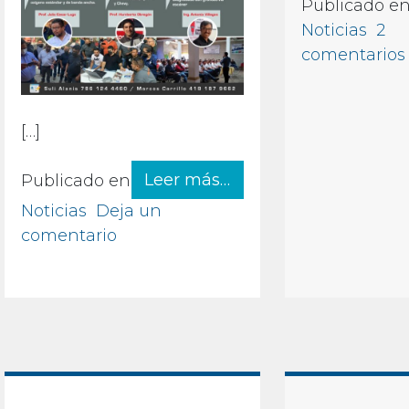
Publicado e
Noticias
2
comentarios
[…]
from Scanator en MA
Leer más…
Publicado en
Noticias
Deja un
en Scanator en MACRO EVENTO mec
comentario