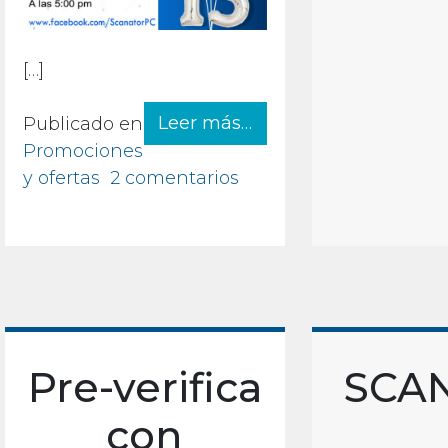
[…]
from Te invitamos a n
Leer más…
Publicado en
Promociones
en Te invitamos a nues
y ofertas
2 comentarios
Pre-verifica
SCA
con