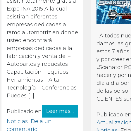
asisitir totalmente gratis a
Expo INA 2015 A la cual
asistiran diferentes
empresas dedicadas al
ramo automotriz en donde
A todos nues
usted encontrará
damos las gr
empresas dedicadas a la
estos 7 años
fabricación y venta de: –
y por creer 
Autopartes y repuestos –
«Scanator PC
Capacitación – Equipos –
hacer y por 
Herramientas – Alta
día a día por 
Tecnología – Conferencias
de las perso
Puedes […]
CLIENTES son 
from Scanator PC en 
Leer más…
Publicado en
Publicado e
Noticias
Deja un
Actualizacio
en Scanator PC en ExpoINA 2015
comentario
Noticias
Eti