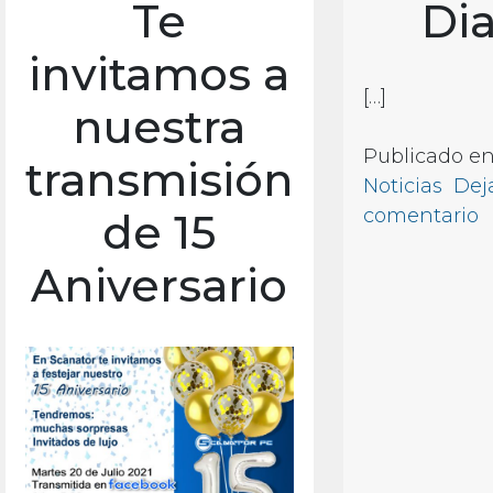
Te
Di
invitamos a
[…]
nuestra
Publicado e
transmisión
Noticias
Dej
e
comentario
de 15
Aniversario