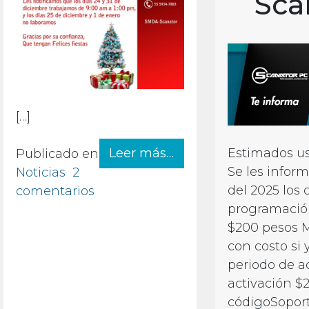
Sca
[…]
from Aviso de fin de 
Estimados us
Leer más…
Publicado en
Se les inform
Noticias
2
del 2025 los
en Aviso de fin de año
comentarios
programació
$200 pesos M
con costo si 
periodo de a
activación $
códigoSoport