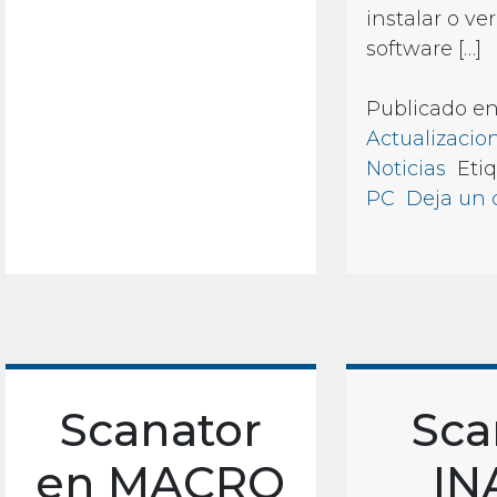
instalar o ve
software […]
Publicado e
Actualizacio
Noticias
Eti
PC
Deja un 
Scanator
Sca
en MACRO
IN