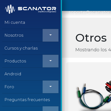
Saltar al contenido
soporte@scanator
Mi cuenta
Otros
Nosotros
Cursos y charlas
Mostrando los 4
Productos
Android
Foro
Preguntas frecuentes