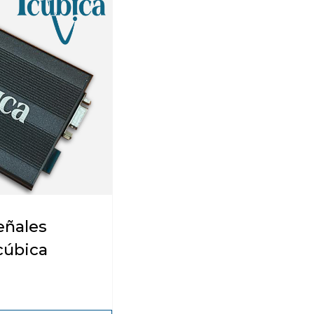
eñales
cúbica