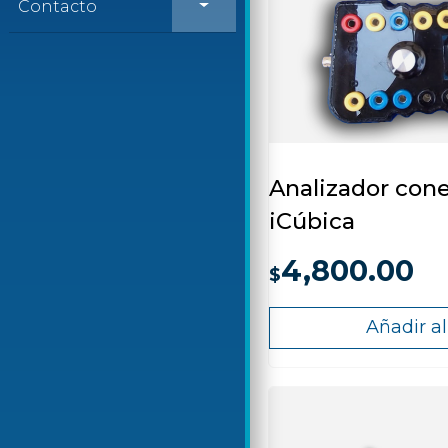
Contacto
Analizador cone
iCúbica
4,800.00
$
Añadir al