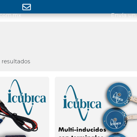
.com.mx
Envía un
 resultados