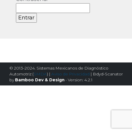
© 2013-2024. Sistemas Mexicanos de Diagnóstico
Automotriz (
SMDA
) |
Aviso de Privacidad
| Bdyd-Scanator
by
Bamboo Dev & Design
- Version: 4.2.1