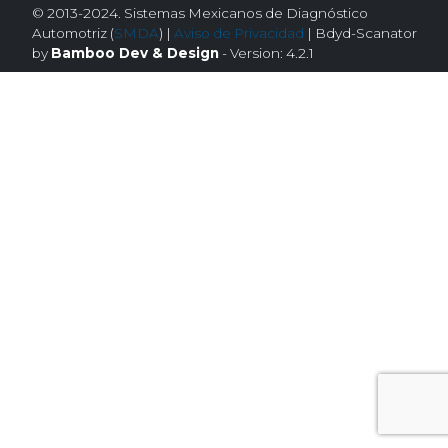
© 2013-2024. Sistemas Mexicanos de Diagnóstico
Automotriz (
SMDA
) |
Aviso de Privacidad
| Bdyd-Scanator
by
Bamboo Dev & Design
- Version: 4.2.1