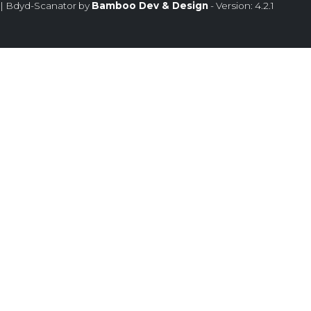
| Bdyd-Scanator by
Bamboo Dev & Design
- Version: 4.2.1