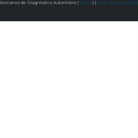
exicanos de Diagnóstico Automotriz (
SMDA
) |
Aviso de Privacidad