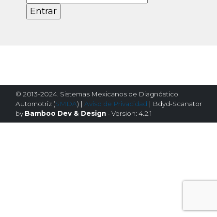
© 2013-2024. Sistemas Mexicanos de Diagnóstico
Automotriz (
SMDA
) |
Aviso de Privacidad
| Bdyd-Scanator
by
Bamboo Dev & Design
- Version: 4.2.1