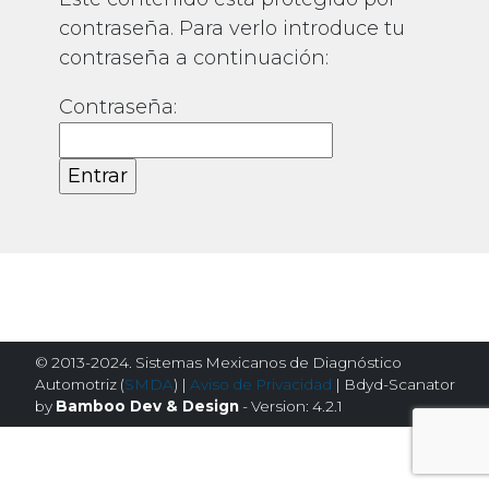
contraseña. Para verlo introduce tu
contraseña a continuación:
Contraseña:
© 2013-2024. Sistemas Mexicanos de Diagnóstico
Automotriz (
SMDA
) |
Aviso de Privacidad
| Bdyd-Scanator
by
Bamboo Dev & Design
- Version: 4.2.1