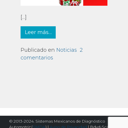
[…]
from Aviso de fin de año
Leer más…
Publicado en
Noticias
2
en Aviso de fin de año
comentarios
© 2013-2024. Sistemas Mexicanos de Diagnóstico
Automotriz (
SMDA
) |
Aviso de Privacidad
| Bdyd-Scanator