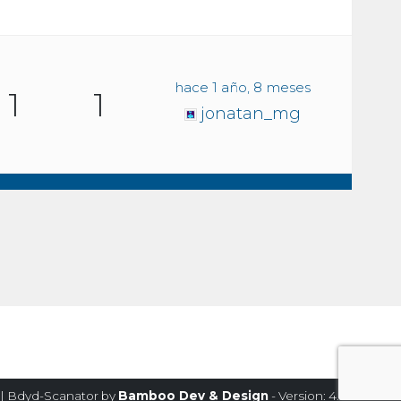
hace 1 año, 8 meses
1
1
jonatan_mg
| Bdyd-Scanator by
Bamboo Dev & Design
- Version: 4.2.1