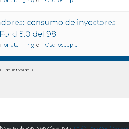
jonatan_mg
en:
Osciloscopio
adores: consumo de inyectores
Ford 5.0 del 98
jonatan_mg
en:
Osciloscopio
l 7 (de un total de 7)
exicanos de Diagnóstico Automotriz (
SMDA
) |
Aviso de Privacidad