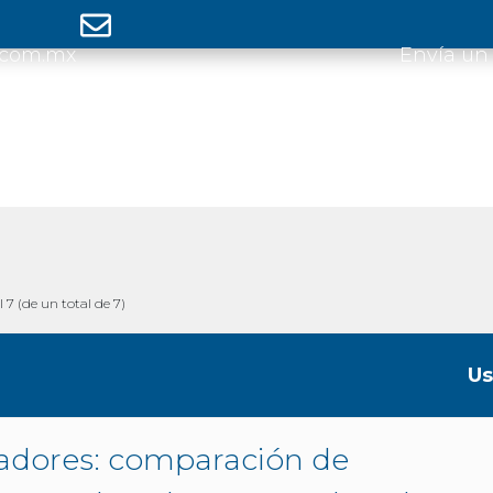
.com.mx
Envía un
l 7 (de un total de 7)
Us
adores: comparación de