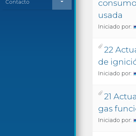
consumo
Contacto
usada
Iniciado por:
22 Actu
de ignici
Iniciado por:
21 Actu
gas func
Iniciado por: