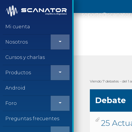
Saltar al contenido
soporte@scanator
Mi cuenta
Nosotros
Cursos y charlas
Productos
Viendo 7 debates - del 1 a
Android
Debate
Foro
Preguntas frecuentes
25 Actu