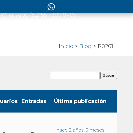
 Whatsapp (52) 55 7389 9405
Inicio
>
Blog
>
P0261
uarios
Entradas
Última publicación
hace 2 años, 5 meses