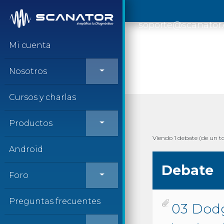
Saltar al contenido
soporte@scanator
Mi cuenta
Nosotros
Cursos y charlas
Productos
Viendo 1 debate (de un to
Android
Debate
Foro
Preguntas frecuentes
03 Dodg