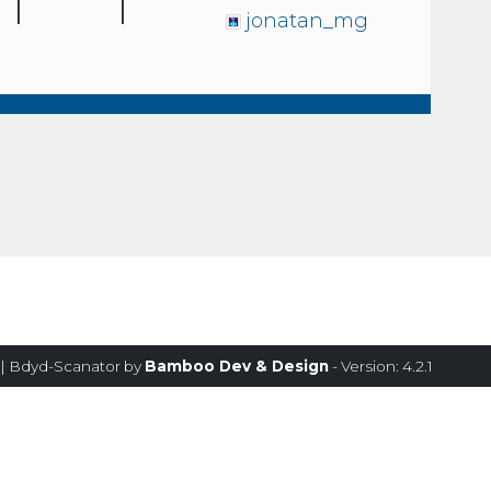
1
1
jonatan_mg
| Bdyd-Scanator by
Bamboo Dev & Design
- Version: 4.2.1