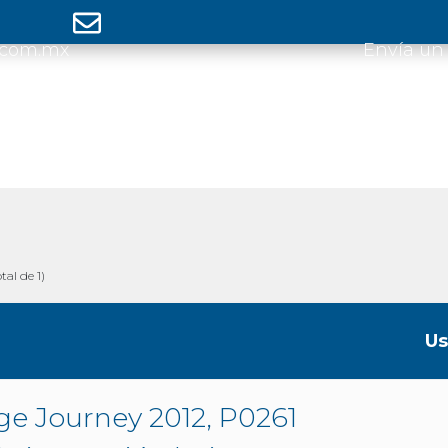
.com.mx
Envía un
tal de 1)
Us
e Journey 2012, P0261