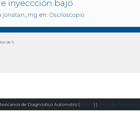
de inyeccción bajo
jonatan_mg
en:
Osciloscopio
tal de 1)
exicanos de Diagnóstico Automotriz (
SMDA
) |
Aviso de Privacidad