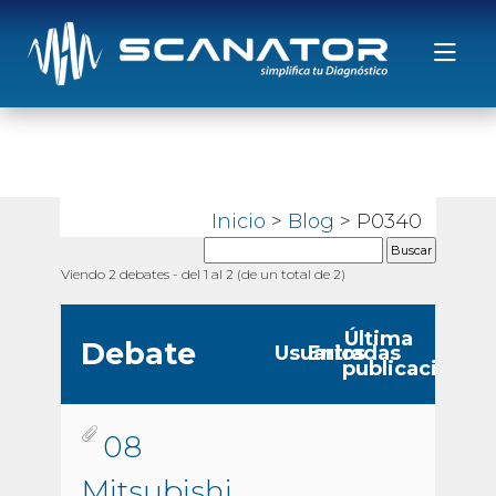
Saltar al contenido
Inicio
>
Blog
>
P0340
Viendo 2 debates - del 1 al 2 (de un total de 2)
Última
Debate
Usuarios
Entradas
publicación
08
Mitsubishi