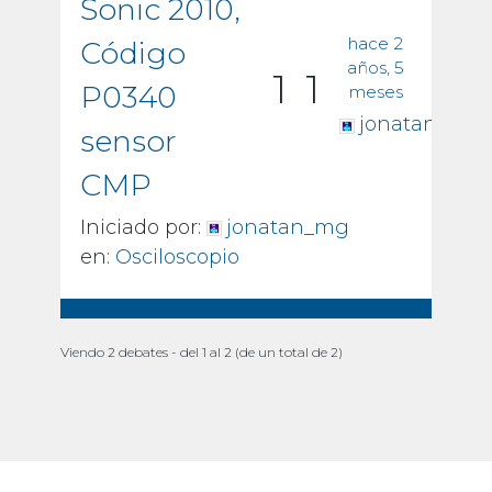
Sonic 2010,
hace 2
Código
años, 5
1
1
P0340
meses
jonatan_mg
sensor
CMP
Iniciado por:
jonatan_mg
en:
Osciloscopio
Viendo 2 debates - del 1 al 2 (de un total de 2)