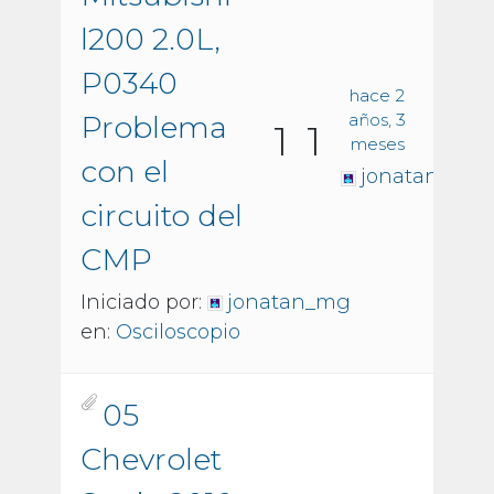
l200 2.0L,
P0340
hace 2
Problema
años, 3
1
1
meses
con el
jonatan_mg
circuito del
CMP
Iniciado por:
jonatan_mg
en:
Osciloscopio
05
Chevrolet