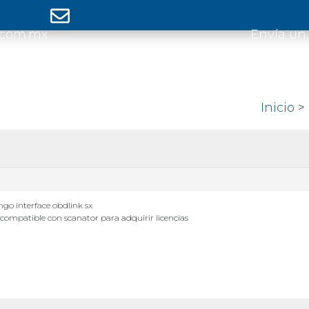
.com.mx
Envía un
Inicio
>
ngo interface obdlink sx
 compatible con scanator para adquirir licencias