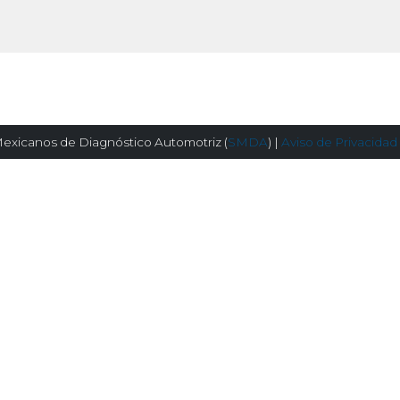
exicanos de Diagnóstico Automotriz (
SMDA
) |
Aviso de Privacidad