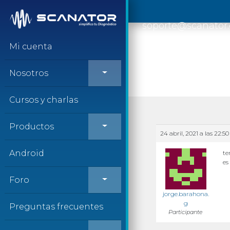
Saltar al contenido
soporte@scanator
Mi cuenta
Nosotros
Cursos y charlas
Productos
24 abril, 2021 a las 22:50
Android
te
es
Foro
jorge.barahona.
g
Preguntas frecuentes
Participante