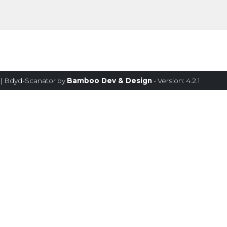
| Bdyd-Scanator by
Bamboo Dev & Design
- Version: 4.2.1