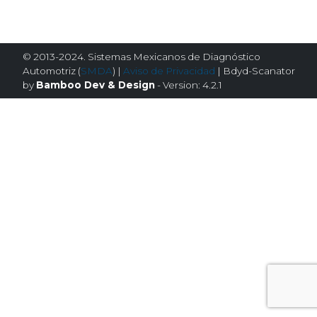
© 2013-2024. Sistemas Mexicanos de Diagnóstico
Automotriz (
SMDA
) |
Aviso de Privacidad
| Bdyd-Scanator
by
Bamboo Dev & Design
- Version: 4.2.1