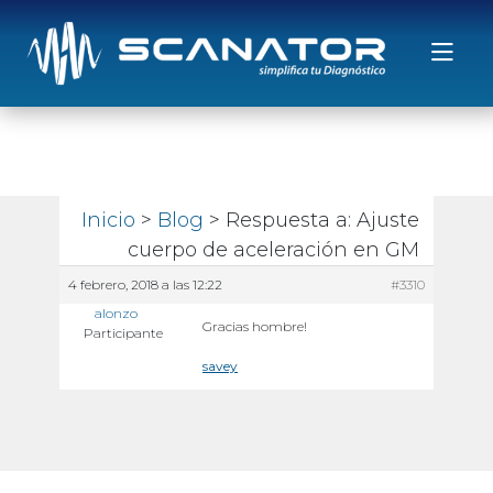
Saltar al contenido
Inicio
>
Blog
> Respuesta a: Ajuste
cuerpo de aceleración en GM
4 febrero, 2018 a las 12:22
#3310
alonzo
Gracias hombre!
Participante
savey