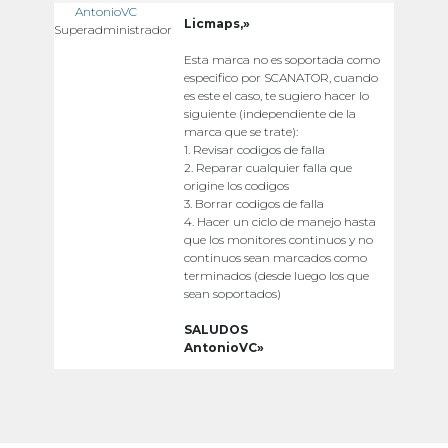
AntonioVC
Licmaps,»
Superadministrador
Esta marca no es soportada como
especifico por SCANATOR, cuando
es este el caso, te sugiero hacer lo
siguiente (independiente de la
marca que se trate):
1. Revisar codigos de falla
2. Reparar cualquier falla que
origine los codigos
3. Borrar codigos de falla
4. Hacer un ciclo de manejo hasta
que los monitores continuos y no
continuos sean marcados como
terminados (desde luego los que
sean soportados)
SALUDOS
AntonioVC»