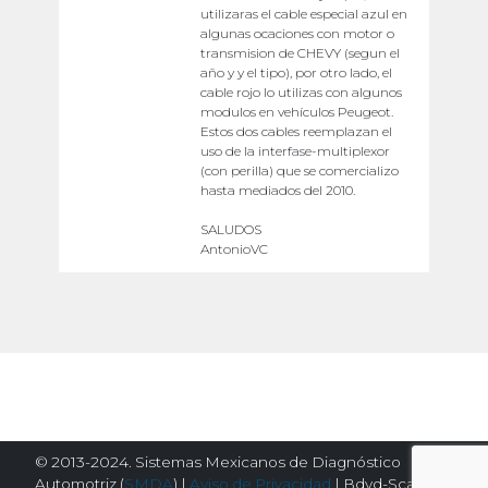
utilizaras el cable especial azul en
algunas ocaciones con motor o
transmision de CHEVY (segun el
año y y el tipo), por otro lado, el
cable rojo lo utilizas con algunos
modulos en vehículos Peugeot.
Estos dos cables reemplazan el
uso de la interfase-multiplexor
(con perilla) que se comercializo
hasta mediados del 2010.
SALUDOS
AntonioVC
© 2013-2024. Sistemas Mexicanos de Diagnóstico
Automotriz (
SMDA
) |
Aviso de Privacidad
| Bdyd-Scanator