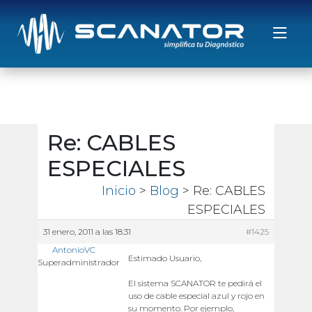
Saltar al contenido
Re: CABLES
ESPECIALES
Inicio
>
Blog
> Re: CABLES
ESPECIALES
31 enero, 2011 a las 18:31
#1425
AntonioVC
Estimado Usuario,
Superadministrador
El sistema SCANATOR te pedirá el
uso de cable especial azul y rojo en
su momento. Por ejemplo,