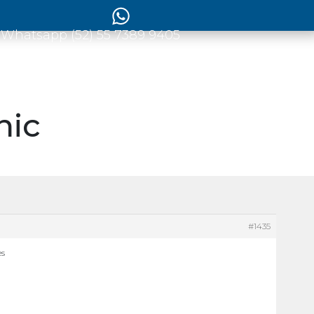
 Whatsapp (52) 55 7389 9405
nic
#1435
es