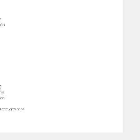
a
ión
)
ría
eo)
s codigos mas