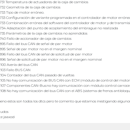
731 Temperatura de actuadores de la caja de cambios
732 Geometría de la caja de cambios
733 Tipo de motor erróneo.
733 Configuración de variante programada en el controlador de motor erróne
733 Combinación errónea del software del controlador de motor y de transmis
734 Adaptación del punto de acoplamiento del embrague no realizada
735 Parámetros de la caja de cambios no aprendidos
740 Fallo de accionador de caja de cambios
895 Fallo del bus CAN de señal de par motor
895 Señal de par motor no en el margen nominal
896 Fallo del bus CAN de señal de solicitud de par motor
896 Señal de solicitud de par motor no en el margen nominal
100 Avería del bus CAN
103 Fallo BUS CAN
104 Contador del bus CAN pasado de vueltas
105 No hay comunicación de BUS CAN con ECM (módulo de control del motor
107 Componentes CAN-Bus:no hay comunicación con módulo control carroce
108 No hay comunicación del bus CAN con el ABS (sistema de frenos antibloqu
eno estos son todos los dtcs pero te comento que estamos inestigando alguno
ludos
te jaaxod