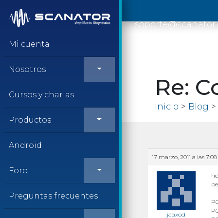
Saltar al contenido
soporte@scanator
Mi cuenta
Nosotros
Re: C
Cursos y charlas
Inicio
>
Blog
> 
Productos
Android
17 marzo, 2011 a las 7:08
Foro
ho
pe
Preguntas frecuentes
P0
P0
jaaxod