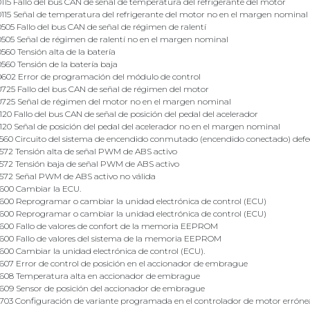
115 Fallo del bus CAN de señal de temperatura del refrigerante del motor
115 Señal de temperatura del refrigerante del motor no en el margen nominal
505 Fallo del bus CAN de señal de régimen de ralentí
505 Señal de régimen de ralentí no en el margen nominal
560 Tensión alta de la batería
560 Tensión de la batería baja
602 Error de programación del módulo de control
725 Fallo del bus CAN de señal de régimen del motor
725 Señal de régimen del motor no en el margen nominal
120 Fallo del bus CAN de señal de posición del pedal del acelerador
120 Señal de posición del pedal del acelerador no en el margen nominal
560 Circuito del sistema de encendido conmutado (encendido conectado) def
572 Tensión alta de señal PWM de ABS activo
572 Tensión baja de señal PWM de ABS activo
572 Señal PWM de ABS activo no válida
600 Cambiar la ECU.
600 Reprogramar o cambiar la unidad electrónica de control (ECU)
600 Reprogramar o cambiar la unidad electrónica de control (ECU)
600 Fallo de valores de confort de la memoria EEPROM
600 Fallo de valores del sistema de la memoria EEPROM
600 Cambiar la unidad electrónica de control (ECU).
607 Error de control de posición en el accionador de embrague
608 Temperatura alta en accionador de embrague
609 Sensor de posición del accionador de embrague
703 Configuración de variante programada en el controlador de motor erróne