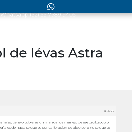
 Whatsapp (52) 55 7389 9405
l de lévas Astra
#1456
 señales, tiene o tubieras un manual de manejo de ese osciloscopio
señales de nada se que es por calibracion de algo pero no se que te