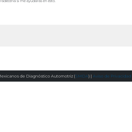
radeceria si me ayudaras en esto.
exicanos de Diagnóstico Automotriz (
SMDA
) |
Aviso de Privacidad