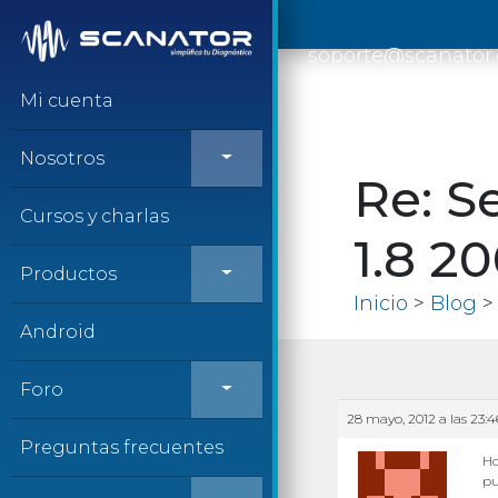
Saltar al contenido
soporte@scanator
Mi cuenta
Nosotros
Re: S
Cursos y charlas
1.8 2
Productos
Inicio
>
Blog
> 
Android
Foro
28 mayo, 2012 a las 23:4
Preguntas frecuentes
Ho
pu