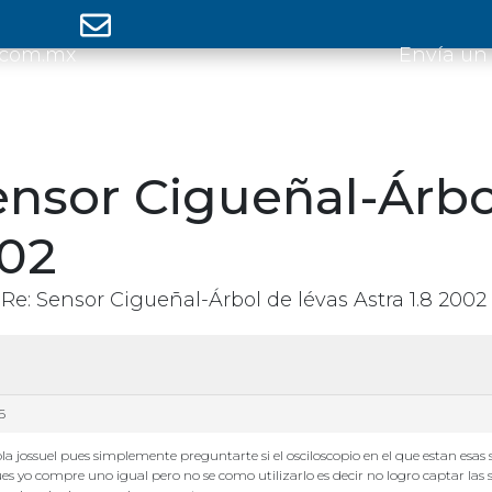
.com.mx
Envía un
ensor Cigueñal-Árbo
002
Re: Sensor Cigueñal-Árbol de lévas Astra 1.8 2002
6
la jossuel pues simplemente preguntarte si el osciloscopio en el que estan esas
es yo compre uno igual pero no se como utilizarlo es decir no logro captar las 