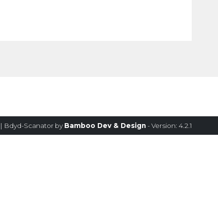
| Bdyd-Scanator by
Bamboo Dev & Design
- Version: 4.2.1