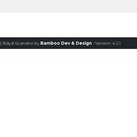
| Bdyd-Scanator by
Bamboo Dev & Design
- Version: 4.2.1