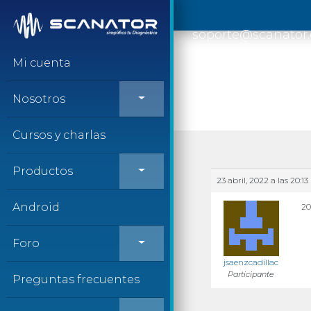
Saltar al contenido
soporte@scanator
Mi cuenta
Nosotros
Cursos y charlas
Productos
23 abril, 2022 a las 20:13
Android
20
Foro
jsaenzcadillac
Participante
Preguntas frecuentes