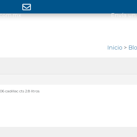
.com.mx
Envía un
Inicio
>
Bl
06 cadillac cts 2.8 litros