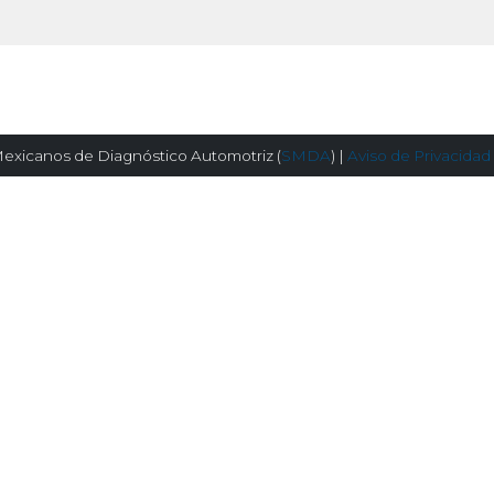
exicanos de Diagnóstico Automotriz (
SMDA
) |
Aviso de Privacidad