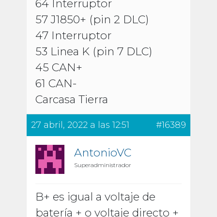
64 Interruptor
57 J1850+ (pin 2 DLC)
47 Interruptor
53 Linea K (pin 7 DLC)
45 CAN+
61 CAN-
Carcasa Tierra
27 abril, 2022 a las 12:51
#16389
AntonioVC
Superadministrador
B+ es igual a voltaje de
batería + o voltaje directo +