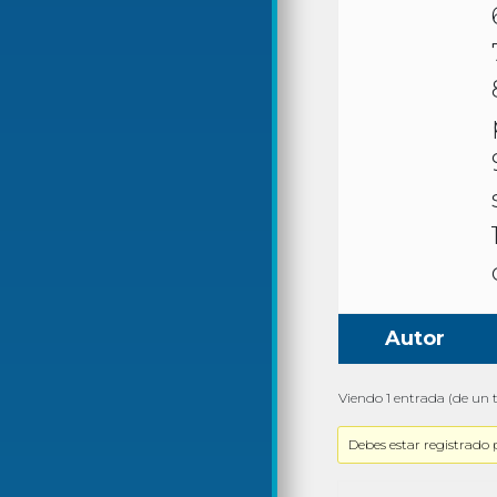
Autor
Viendo 1 entrada (de un t
Debes estar registrado 