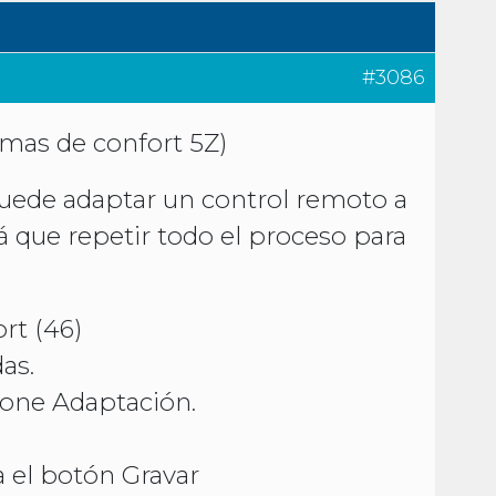
#3086
emas de confort 5Z)
puede adaptar un control remoto a
á que repetir todo el proceso para
ort (46)
as.
ione Adaptación.
 el botón Gravar