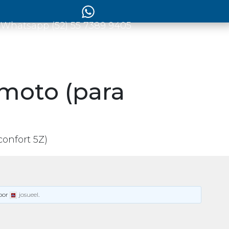
 Whatsapp (52) 55 7389 9405
emoto (para
onfort 5Z)
por
josueel
.