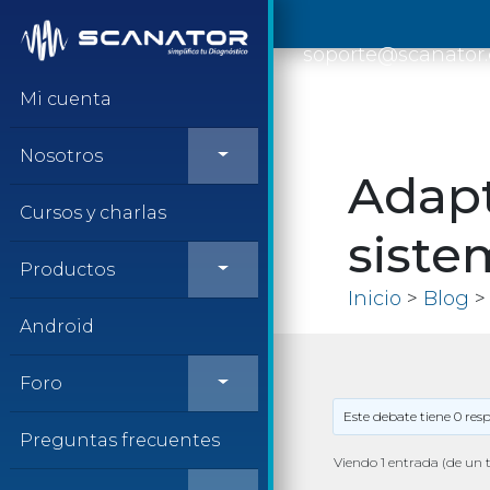
Saltar al contenido
soporte@scanator
Mi cuenta
Nosotros
Adapt
Cursos y charlas
siste
Productos
Inicio
>
Blog
> 
Android
Foro
Este debate tiene 0 res
Preguntas frecuentes
Viendo 1 entrada (de un t