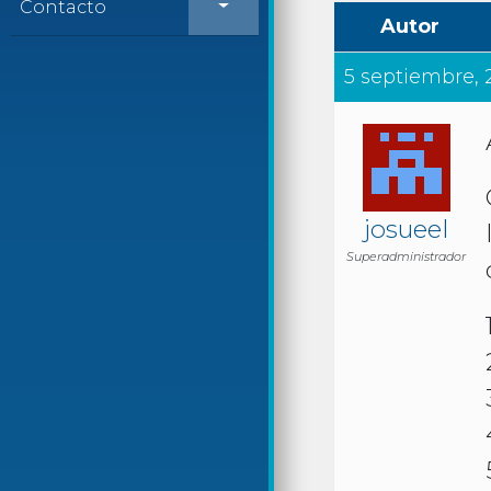
Contacto
Autor
5 septiembre, 2
josueel
Superadministrador