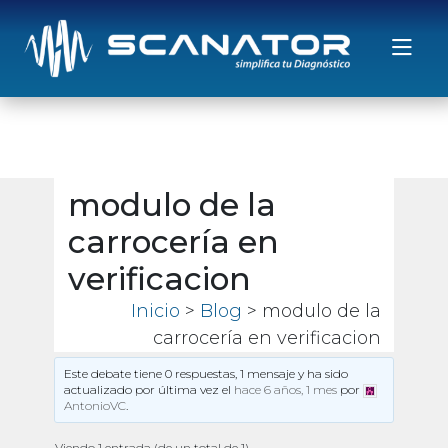
Saltar al contenido
modulo de la
carrocería en
verificacion
Inicio
>
Blog
> modulo de la
carrocería en verificacion
Este debate tiene 0 respuestas, 1 mensaje y ha sido
actualizado por última vez el
hace 6 años, 1 mes
por
AntonioVC
.
Viendo 1 entrada (de un total de 1)