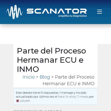
Saltar al contenido
Parte del Proceso
Hermanar ECU e
INMO
Inicio
>
Blog
> Parte del Proceso
Hermanar ECU e INMO
Este debate tiene 0 respuestas, 1 mensaje y ha sido
actualizado por última vez el
hace 14 años, 7 meses
por
josueel
.
Viendo 1 entrada (de un total de 1)