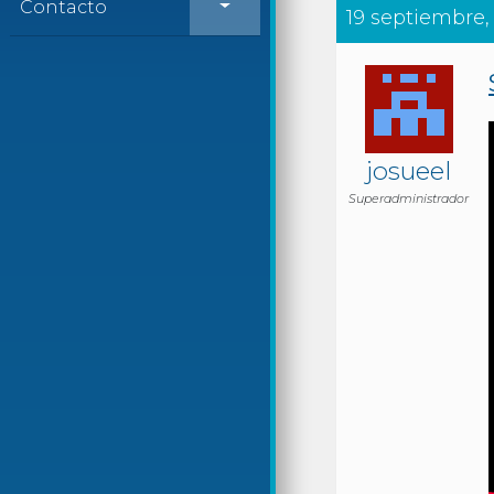
Contacto
19 septiembre, 
josueel
Superadministrador