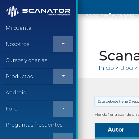
Saltar al contenido
soporte@scanator
Mi cuenta
Nosotros
Scana
Cursos y charlas
Inicio
>
Blog
> 
Productos
Android
Este debate tiene 0 res
Foro
Viendo 1 entrada (de un t
Preguntas frecuentes
Autor