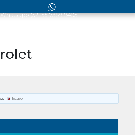
 Whatsapp (52) 55 7389 9405
rolet
por
josueel
.